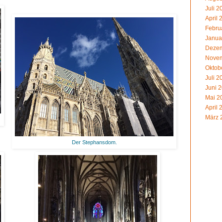
Juli 2
April 
Febru
Janua
Dezem
Novem
Oktob
Juli 2
Juni 
Mai 2
April 
März 
Der Stephansdom.