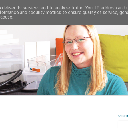
deliver its services and to analyze traffic. Your IP address and
formance and security metrics to ensure quality of service, ge
 abuse.
Über 