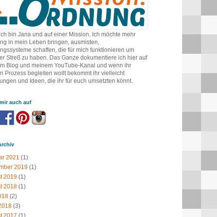
ich bin Jana und auf einer Mission. Ich möchte mehr
ng in mein Leben bringen, ausmisten,
gssysteme schaffen, die für mich funktionieren um
er Streß zu haben. Das Ganze dokumentiere ich hier auf
m Blog und meinem YouTube-Kanal und wenn ihr
 Prozess begleiten wollt bekommt ihr vielleicht
ngen und Ideen, die ihr für euch umsetzten könnt.
mir auch auf
Archiv
ar 2021
(1)
mber 2019
(1)
t 2019
(1)
t 2018
(1)
018
(2)
2018
(3)
t 2017
(1)