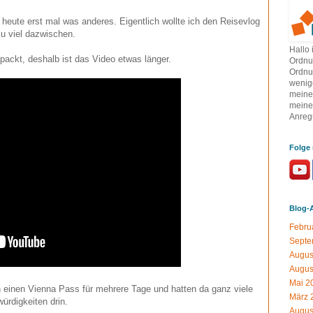
eute erst mal was anderes. Eigentlich wollte ich den Reisevlog
u viel dazwischen.
Hallo 
epackt, deshalb ist das Video etwas länger.
Ordnu
Ordnun
wenig
meine
meinen
Anregu
Folge 
Blog-
Febru
Septe
Augus
Augus
Mai 2
 einen Vienna Pass für mehrere Tage und hatten da ganz viele
März 
rdigkeiten drin.
Augus