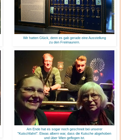
Wir hatten Glück, denn es gab gerade eine Ausstellung
zu den Freimaurern.
Am Ende hat es sogar noch geschneit bei unserer
"Kutschfahrt". Etwas albern war, dass die Kutsche abgehoben
und über Wien geflogen ist.