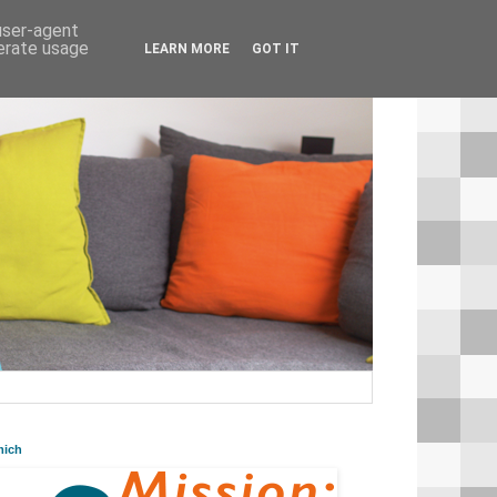
 user-agent
nerate usage
LEARN MORE
GOT IT
mich