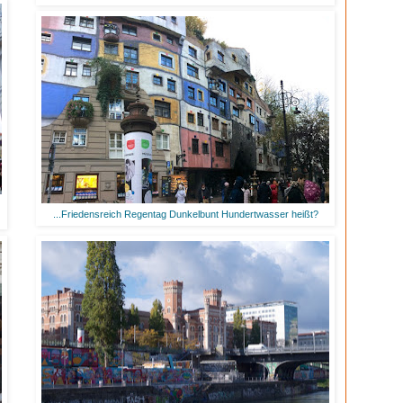
...Friedensreich Regentag Dunkelbunt Hundertwasser heißt?