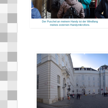
Der Puschel an meinem Handy ist der Windfang
meines externen Handymikrofons.