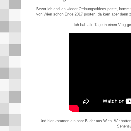
Bevor ich endlich wieder Ordnungsvideos poste, kommt h
von Wien schon Ende 2017 posten, da kam aber dann z
Ich hab alle Tage in einen Vlog g
Und hier kommen ein paar Bilder aus Wien. Wir hatten
Sehenswü